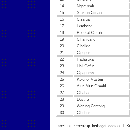
14
Ngamprah
15
Stasiun Cimahi
16
Cisarua
17
Lembang
18
Pemkot Cimahi
19
Cihanjuang
20
Cibaligo
21
Cigugur
22
Padasuka
23
Haji Gofur
24
Cipageran
25
Kolonel Masturi
26
Alun-Alun Cimahi
27
Cibabat
28
Dustira
29
Warung Contong
30
Cibeber
Tabel ini mencakup berbagai daerah di K