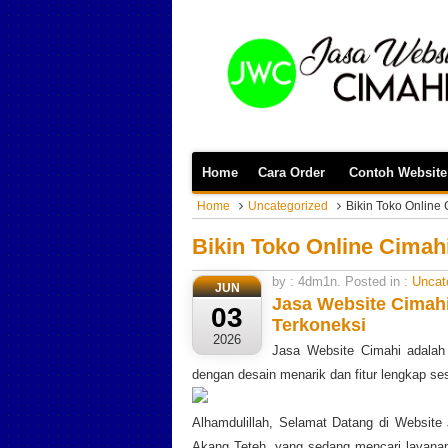
Home
Cara Order
Contoh Website
Home
Uncategorized
Bikin Toko Online
Bikin Toko Online Cimah
by : 4dm1n. Posted in :
Uncat
JUN
Jasa Website Cimah
03
Terkoneksi
2026
Jasa Website Cimahi adalah 
dengan desain menarik dan fitur lengkap s
Alhamdulillah, Selamat Datang di Websit
Akang Teteh, yang sedang mencari layanan