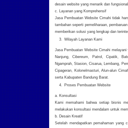
desain website yang menarik dan fungsional
c. Layanan yang Komprehensif
Jasa Pembuatan Website Cimahi tidak han
tambahan seperti pemeliharaan, pembaruan 
memberikan solusi yang lengkap dan terinteg
Wilayah Layanan Kami
Jasa Pembuatan Website Cimahi melayani wi
Nanjung, Cibereum, Patrol, Cipatik, Bat
Ngamprah, Stasion, Cisarua, Lembang, Pemk
Cipageran, Kolonelmasturi, Alun-alun Cima
serta Kabupaten Bandung Barat.
Proses Pembuatan Website
a. Konsultasi
Kami memahami bahwa setiap bisnis mem
melakukan konsultasi mendalam untuk mema
b. Desain Kreatif
Setelah mendapatkan pemahaman yang cu