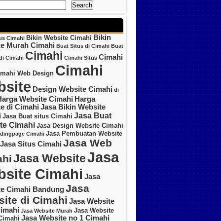
Search
Bikin
Bikin Website Cimahi
tus Cimahi
te Murah Cimahi
Buat Situs di Cimahi
Buat
Cimahi
Cimahi
di Cimahi
Cimahi Situs
Cimahi
imahi Web Design
site
Design Website Cimahi
di
Harga Website Cimahi
Harga
e di Cimahi
Jasa Bikin Website
Jasa Buat
i
Jasa Buat situs Cimahi
te Cimahi
Jasa Design Website Cimahi
Jasa Pembuatan Website
ndingpage Cimahi
Jasa Web
Jasa Situs Cimahi
Jasa
Jasa Website
hi
site Cimahi
Jasa
Jasa
te Cimahi Bandung
ite di Cimahi
Jasa Website
imahi
Jasa Website
Jasa Website Murah
Jasa Website no 1 Cimahi
Cimahi