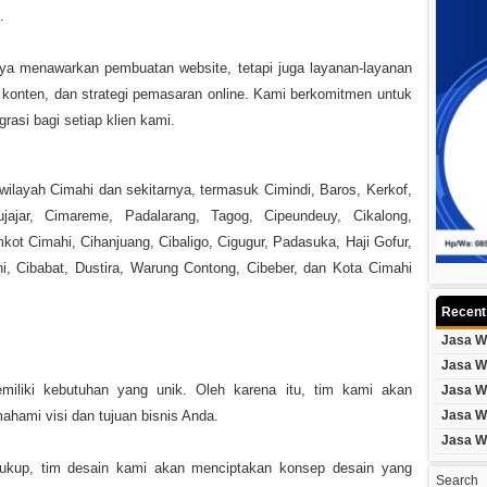
.
ya menawarkan pembuatan website, tetapi juga layanan-layanan
konten, dan strategi pemasaran online. Kami berkomitmen untuk
rasi bagi setiap klien kami.
layah Cimahi dan sekitarnya, termasuk Cimindi, Baros, Kerkof,
ujajar, Cimareme, Padalarang, Tagog, Cipeundeuy, Cikalong,
ot Cimahi, Cihanjuang, Cibaligo, Cigugur, Padasuka, Haji Gofur,
hi, Cibabat, Dustira, Warung Contong, Cibeber, dan Kota Cimahi
Recent
Jasa W
Jasa W
iliki kebutuhan yang unik. Oleh karena itu, tim kami akan
Jasa W
hami visi dan tujuan bisnis Anda.
Jasa W
Jasa W
kup, tim desain kami akan menciptakan konsep desain yang
Search