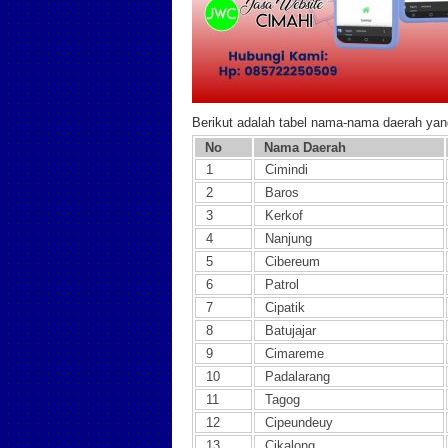
Berikut adalah tabel nama-nama daerah ya
No
Nama Daerah
1
Cimindi
2
Baros
3
Kerkof
4
Nanjung
5
Cibereum
6
Patrol
7
Cipatik
8
Batujajar
9
Cimareme
10
Padalarang
11
Tagog
12
Cipeundeuy
13
Cikalong