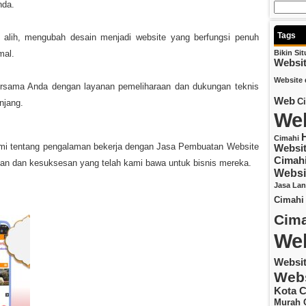
nda.
Tags
lih, mengubah desain menjadi website yang berfungsi penuh
mal.
Bikin Si
Websi
Website 
bersama Anda dengan layanan pemeliharaan dan dukungan teknis
Web
C
njang.
Web
Cimahi
kami tentang pengalaman bekerja dengan Jasa Pembuatan Website
Websit
Cimah
an dan kesuksesan yang telah kami bawa untuk bisnis mereka.
Websi
Jasa La
Cimahi
Cima
Web
Websi
Webs
Kota C
Murah 