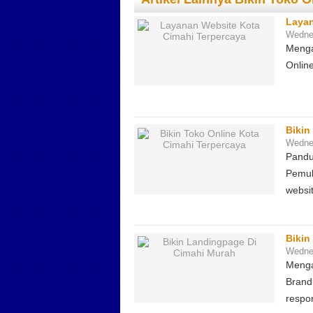
Layan
Wedne
Menga
Onlin
Bikin
Wedne
Pandu
Pemul
websi
Bikin
Wedne
Menga
Brand
respo