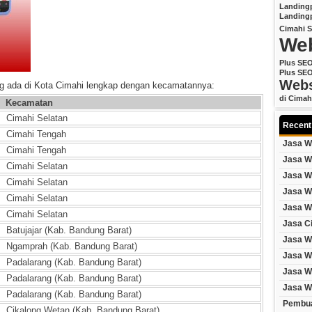
Landing
Landing
Cimahi
S
Web
Plus SE
Plus SE
Webs
ng ada di Kota Cimahi lengkap dengan kecamatannya:
di Cimah
Kecamatan
Cimahi Selatan
Recent
Cimahi Tengah
Jasa W
Cimahi Tengah
Jasa W
Cimahi Selatan
Jasa W
Cimahi Selatan
Jasa W
Cimahi Selatan
Jasa W
Cimahi Selatan
Jasa C
Batujajar (Kab. Bandung Barat)
Jasa W
Ngamprah (Kab. Bandung Barat)
Jasa W
Padalarang (Kab. Bandung Barat)
Jasa W
Padalarang (Kab. Bandung Barat)
Jasa W
Padalarang (Kab. Bandung Barat)
Pembua
Cikalong Wetan (Kab. Bandung Barat)