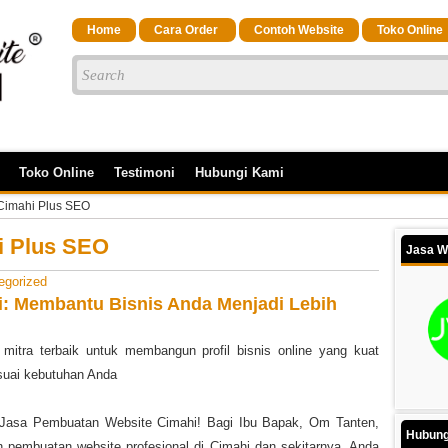
Home
Cara Order
Contoh Website
Toko Online
Toko Online
Testimoni
Hubungi Kami
 Cimahi Plus SEO
i Plus SEO
Jasa W
egorized
i: Membantu Bisnis Anda Menjadi Lebih
mitra terbaik untuk membangun profil bisnis online yang kuat
esuai kebutuhan Anda
e Jasa Pembuatan Website Cimahi! Bagi Ibu Bapak, Om Tanten,
Hubung
 pembuatan website profesional di Cimahi dan sekitarnya, Anda