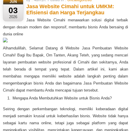
JUN
Jasa Website Cimahi untuk UMKM:
03
Efisiensi dan Harga Terjangkau
2026
Jasa Website Cimahi menawarkan solusi digital terbaik
dengan desain modern dan responsif, membantu bisnis Anda bersaing di
dunia online
Alhamdulillah, Selamat Datang di Website Jasa Pembuatan Website
Cimahi! Bagi Ibu Bapak, Om Tanten, Akang Teteh, yang sedang mencari
layanan pembuatan website profesional di Cimahi dan sekitarnya, Anda
telah berada di tempat yang tepat. Dalam artikel ini, kami akan
membahas mengapa memiliki website adalah langkah penting dalam
mengembangkan bisnis Anda dan bagaimana Jasa Pembuatan Website
Cimahi dapat membantu Anda mencapai tujuan tersebut.
Mengapa Anda Membutuhkan Website untuk Bisnis Anda?
Seiring dengan perkembangan teknologi, memiliki keberadaan digital
menjadi semakin krusial untuk keberhasilan bisnis. Website tidak hanya
sebagai kartu nama online, tetapi juga sebagai platform yang dapat
meningkatkan visibilitas, menciptakan kepercayaan, dan meningkatkan