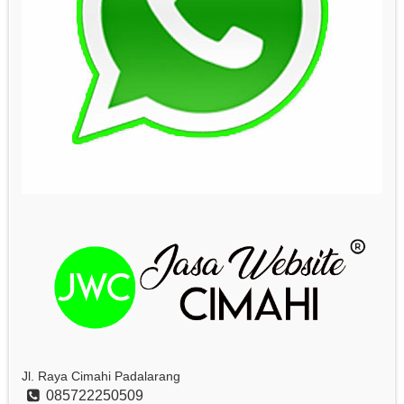
Jl. Raya Cimahi Padalarang
085722250509