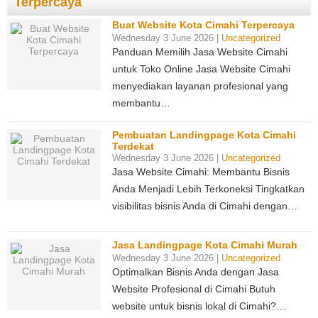
Terpercaya
Buat Website Kota Cimahi Terpercaya
Wednesday 3 June 2026 |
Uncategorized
Panduan Memilih Jasa Website Cimahi
untuk Toko Online Jasa Website Cimahi
menyediakan layanan profesional yang
membantu…
Pembuatan Landingpage Kota Cimahi
Terdekat
Wednesday 3 June 2026 |
Uncategorized
Jasa Website Cimahi: Membantu Bisnis
Anda Menjadi Lebih Terkoneksi Tingkatkan
visibilitas bisnis Anda di Cimahi dengan…
Jasa Landingpage Kota Cimahi Murah
Wednesday 3 June 2026 |
Uncategorized
Optimalkan Bisnis Anda dengan Jasa
Website Profesional di Cimahi Butuh
website untuk bisnis lokal di Cimahi?…