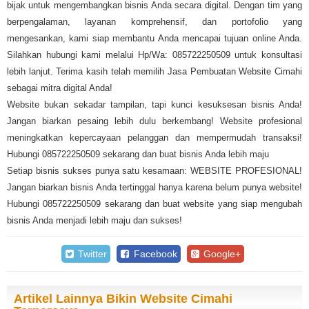
bijak untuk mengembangkan bisnis Anda secara digital. Dengan tim yang
berpengalaman, layanan komprehensif, dan portofolio yang
mengesankan, kami siap membantu Anda mencapai tujuan online Anda.
Silahkan hubungi kami melalui Hp/Wa: 085722250509 untuk konsultasi
lebih lanjut. Terima kasih telah memilih Jasa Pembuatan Website Cimahi
sebagai mitra digital Anda!
Website bukan sekadar tampilan, tapi kunci kesuksesan bisnis Anda!
Jangan biarkan pesaing lebih dulu berkembang! Website profesional
meningkatkan kepercayaan pelanggan dan mempermudah transaksi!
Hubungi 085722250509 sekarang dan buat bisnis Anda lebih maju
Setiap bisnis sukses punya satu kesamaan: WEBSITE PROFESIONAL!
Jangan biarkan bisnis Anda tertinggal hanya karena belum punya website!
Hubungi 085722250509 sekarang dan buat website yang siap mengubah
bisnis Anda menjadi lebih maju dan sukses!
Twitter
Facebook
Google+
Artikel Lainnya Bikin Website Cimahi