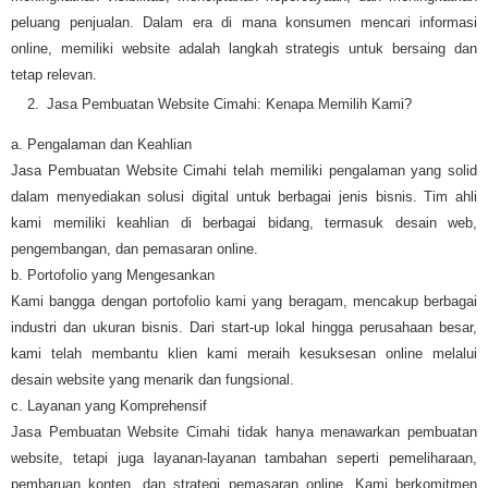
peluang penjualan. Dalam era di mana konsumen mencari informasi
online, memiliki website adalah langkah strategis untuk bersaing dan
tetap relevan.
Jasa Pembuatan Website Cimahi: Kenapa Memilih Kami?
a. Pengalaman dan Keahlian
Jasa Pembuatan Website Cimahi telah memiliki pengalaman yang solid
dalam menyediakan solusi digital untuk berbagai jenis bisnis. Tim ahli
kami memiliki keahlian di berbagai bidang, termasuk desain web,
pengembangan, dan pemasaran online.
b. Portofolio yang Mengesankan
Kami bangga dengan portofolio kami yang beragam, mencakup berbagai
industri dan ukuran bisnis. Dari start-up lokal hingga perusahaan besar,
kami telah membantu klien kami meraih kesuksesan online melalui
desain website yang menarik dan fungsional.
c. Layanan yang Komprehensif
Jasa Pembuatan Website Cimahi tidak hanya menawarkan pembuatan
website, tetapi juga layanan-layanan tambahan seperti pemeliharaan,
pembaruan konten, dan strategi pemasaran online. Kami berkomitmen