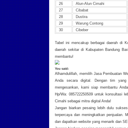
26
Alun-Alun Cimahi
27
Cibabat
28
Dustira
29
Warung Contong
30
Cibeber
Tabel ini mencakup berbagai daerah di K
daerah sekitar di Kabupaten Bandung Bar
membantu!
You said:
Alhamdulillah, memilih Jasa Pembuatan We
Anda secara digital. Dengan tim yang 
mengesankan, kami siap membantu Anda m
Hp/Wa: 085722250509 untuk konsultasi leb
Cimahi sebagai mitra digital Anda!
Jangan biarkan pesaing lebih dulu sukses
terpercaya dan meningkatkan penjualan. 
dan dapatkan website yang menarik dan SE