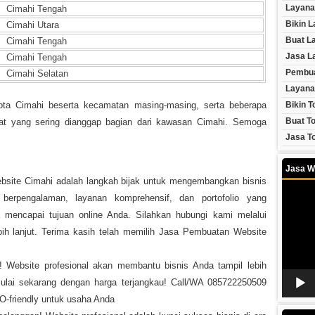
Layana
Cimahi Tengah
Bikin 
Cimahi Utara
Buat L
Cimahi Tengah
Jasa L
Cimahi Tengah
Pembua
Cimahi Selatan
Layana
ota Cimahi beserta kecamatan masing-masing, serta beberapa
Bikin T
Buat To
at yang sering dianggap bagian dari kawasan Cimahi. Semoga
Jasa To
Jasa W
bsite Cimahi adalah langkah bijak untuk mengembangkan bisnis
Video
Player
berpengalaman, layanan komprehensif, dan portofolio yang
encapai tujuan online Anda. Silahkan hubungi kami melalui
ih lanjut. Terima kasih telah memilih Jasa Pembuatan Website
! Website profesional akan membantu bisnis Anda tampil lebih
Mulai sekarang dengan harga terjangkau! Call/WA 085722250509
O-friendly untuk usaha Anda