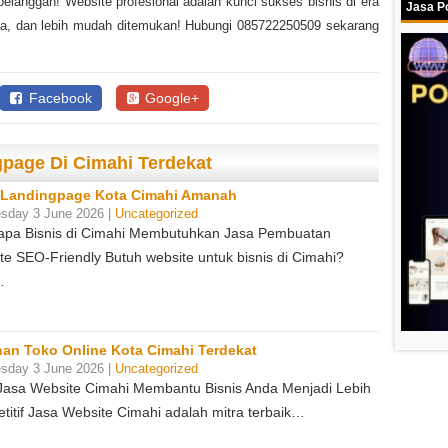
langgan! Website profesional adalah kunci sukses bisnis di era
Jasa Po
ercaya, dan lebih mudah ditemukan! Hubungi 085722250509 sekarang
Facebook
Google+
gpage Di Cimahi Terdekat
 Landingpage Kota Cimahi Amanah
sday 3 June 2026 |
Uncategorized
pa Bisnis di Cimahi Membutuhkan Jasa Pembuatan
te SEO-Friendly Butuh website untuk bisnis di Cimahi?
…
an Toko Online Kota Cimahi Terdekat
sday 3 June 2026 |
Uncategorized
Jasa Website Cimahi Membantu Bisnis Anda Menjadi Lebih
titif Jasa Website Cimahi adalah mitra terbaik…