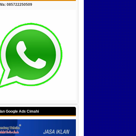
/Wa: 085722250509
klan Google Ads Cimahi