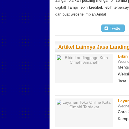
Jangan biarkan pesaing mengambil semua pe
digital! Tampil lebih kredibel, lebih terp
dan buat website impian Anda!
Twitter
Artikel Lainnya Jasa Landin
Bikin
Wedne
Menga
Websi
Jasa
Layan
Wedne
Cara 
Kompe