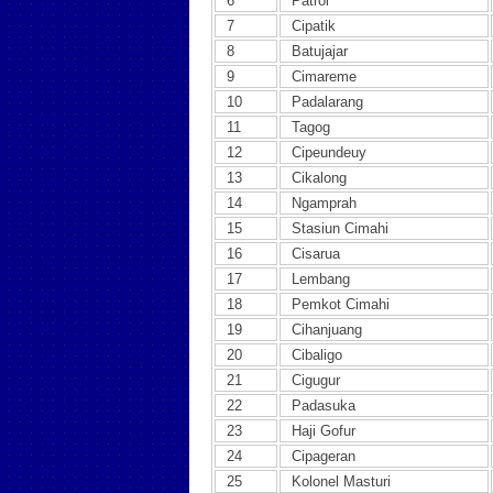
6
Patrol
7
Cipatik
8
Batujajar
9
Cimareme
10
Padalarang
11
Tagog
12
Cipeundeuy
13
Cikalong
14
Ngamprah
15
Stasiun Cimahi
16
Cisarua
17
Lembang
18
Pemkot Cimahi
19
Cihanjuang
20
Cibaligo
21
Cigugur
22
Padasuka
23
Haji Gofur
24
Cipageran
25
Kolonel Masturi