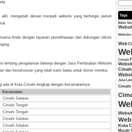
nda.
Tags
lih, mengubah desain menjadi website yang berfungsi penuh
mal.
Bikin Si
Websi
Website 
bersama Anda dengan layanan pemeliharaan dan dukungan teknis
Web
C
njang.
Web
Cimahi
kami tentang pengalaman bekerja dengan Jasa Pembuatan Website
Websit
Cimah
an dan kesuksesan yang telah kami bawa untuk bisnis mereka.
Websi
Jasa La
ng ada di Kota Cimahi lengkap dengan kecamatannya:
Cimahi
Kecamatan
Cima
Cimahi Selatan
Web
Cimahi Tengah
Cimahi Tengah
Websi
Webs
Cimahi Selatan
Cimahi Selatan
Kota C
Murah 