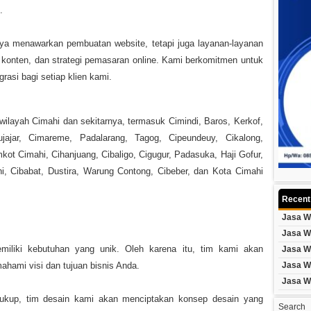
.
ya menawarkan pembuatan website, tetapi juga layanan-layanan
konten, dan strategi pemasaran online. Kami berkomitmen untuk
rasi bagi setiap klien kami.
layah Cimahi dan sekitarnya, termasuk Cimindi, Baros, Kerkof,
ujajar, Cimareme, Padalarang, Tagog, Cipeundeuy, Cikalong,
ot Cimahi, Cihanjuang, Cibaligo, Cigugur, Padasuka, Haji Gofur,
hi, Cibabat, Dustira, Warung Contong, Cibeber, dan Kota Cimahi
Recent
Jasa W
Jasa W
iliki kebutuhan yang unik. Oleh karena itu, tim kami akan
Jasa W
hami visi dan tujuan bisnis Anda.
Jasa W
Jasa W
kup, tim desain kami akan menciptakan konsep desain yang
Search