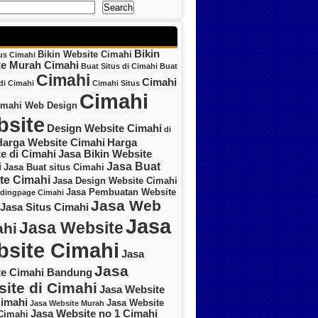
Search
Bikin
Bikin Website Cimahi
tus Cimahi
te Murah Cimahi
Buat Situs di Cimahi
Buat
Cimahi
Cimahi
di Cimahi
Cimahi Situs
Cimahi
imahi Web Design
site
Design Website Cimahi
di
Harga Website Cimahi
Harga
e di Cimahi
Jasa Bikin Website
Jasa Buat
i
Jasa Buat situs Cimahi
te Cimahi
Jasa Design Website Cimahi
Jasa Pembuatan Website
ndingpage Cimahi
Jasa Web
Jasa Situs Cimahi
Jasa
Jasa Website
hi
site Cimahi
Jasa
Jasa
te Cimahi Bandung
ite di Cimahi
Jasa Website
imahi
Jasa Website
Jasa Website Murah
Jasa Website no 1 Cimahi
Cimahi