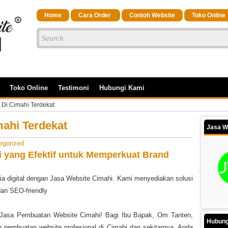
Home
Cara Order
Contoh Website
Toko Online
Toko Online
Testimoni
Hubungi Kami
Di Cimahi Terdekat
ahi Terdekat
Jasa W
egorized
 yang Efektif untuk Memperkuat Brand
nia digital dengan Jasa Website Cimahi. Kami menyediakan solusi
dan SEO-friendly
e Jasa Pembuatan Website Cimahi! Bagi Ibu Bapak, Om Tanten,
Hubung
 pembuatan website profesional di Cimahi dan sekitarnya, Anda