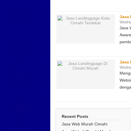
Jasa 
Wedne
Jasa 
Aware
pembu
Jasa 
Wedne
Menga
Websi
deng
Recent Posts
Jasa Web Murah Cimahi