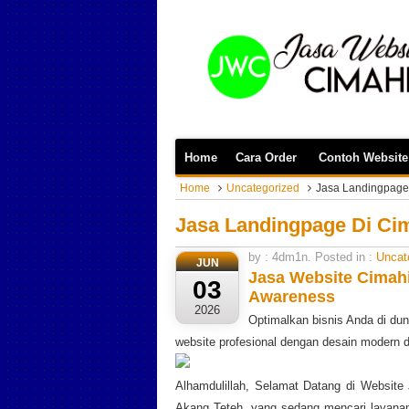
Home
Cara Order
Contoh Website
Home
Uncategorized
Jasa Landingpage 
Jasa Landingpage Di Cim
by : 4dm1n. Posted in :
Uncat
JUN
Jasa Website Cimahi
03
Awareness
2026
Optimalkan bisnis Anda di du
website profesional dengan desain modern 
Alhamdulillah, Selamat Datang di Websit
Akang Teteh, yang sedang mencari layanan