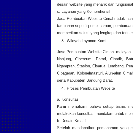
desain website yang menarik dan fungsional
c. Layanan yang Komprehensif
Jasa Pembuatan Website Cimahi tidak han
tambahan seperti pemeliharaan, pembaruan 
memberikan solusi yang lengkap dan terinteg
Wilayah Layanan Kami
Jasa Pembuatan Website Cimahi melayani wi
Nanjung, Cibereum, Patrol, Cipatik, Bat
Ngamprah, Stasion, Cisarua, Lembang, Pemk
Cipageran, Kolonelmasturi, Alun-alun Cima
serta Kabupaten Bandung Barat.
Proses Pembuatan Website
a. Konsultasi
Kami memahami bahwa setiap bisnis mem
melakukan konsultasi mendalam untuk mema
b. Desain Kreatif
Setelah mendapatkan pemahaman yang cu