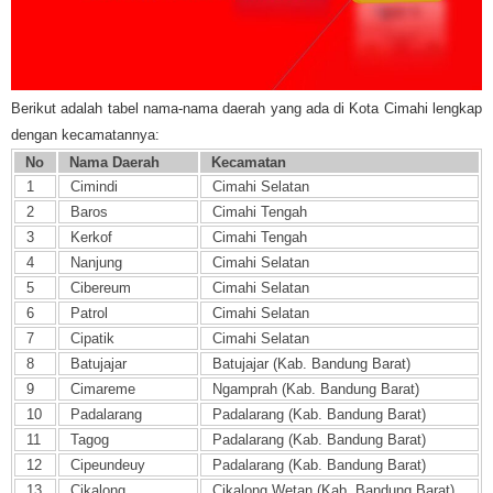
Berikut adalah tabel nama-nama daerah yang ada di Kota Cimahi lengkap
dengan kecamatannya:
No
Nama Daerah
Kecamatan
1
Cimindi
Cimahi Selatan
2
Baros
Cimahi Tengah
3
Kerkof
Cimahi Tengah
4
Nanjung
Cimahi Selatan
5
Cibereum
Cimahi Selatan
6
Patrol
Cimahi Selatan
7
Cipatik
Cimahi Selatan
8
Batujajar
Batujajar (Kab. Bandung Barat)
9
Cimareme
Ngamprah (Kab. Bandung Barat)
10
Padalarang
Padalarang (Kab. Bandung Barat)
11
Tagog
Padalarang (Kab. Bandung Barat)
12
Cipeundeuy
Padalarang (Kab. Bandung Barat)
13
Cikalong
Cikalong Wetan (Kab. Bandung Barat)