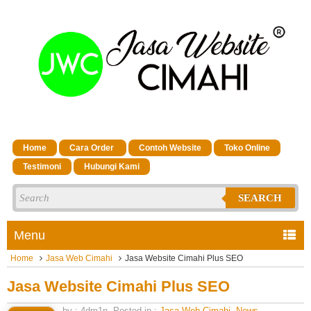
Home
Cara Order
Contoh Website
Toko Online
Testimoni
Hubungi Kami
SEARCH
Menu
Home
Jasa Web Cimahi
Jasa Website Cimahi Plus SEO
Jasa Website Cimahi Plus SEO
by : 4dm1n. Posted in :
Jasa Web Cimahi
,
News