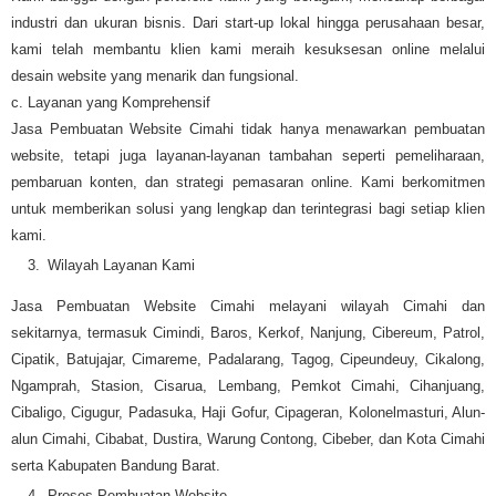
industri dan ukuran bisnis. Dari start-up lokal hingga perusahaan besar,
kami telah membantu klien kami meraih kesuksesan online melalui
desain website yang menarik dan fungsional.
c. Layanan yang Komprehensif
Jasa Pembuatan Website Cimahi tidak hanya menawarkan pembuatan
website, tetapi juga layanan-layanan tambahan seperti pemeliharaan,
pembaruan konten, dan strategi pemasaran online. Kami berkomitmen
untuk memberikan solusi yang lengkap dan terintegrasi bagi setiap klien
kami.
Wilayah Layanan Kami
Jasa Pembuatan Website Cimahi melayani wilayah Cimahi dan
sekitarnya, termasuk Cimindi, Baros, Kerkof, Nanjung, Cibereum, Patrol,
Cipatik, Batujajar, Cimareme, Padalarang, Tagog, Cipeundeuy, Cikalong,
Ngamprah, Stasion, Cisarua, Lembang, Pemkot Cimahi, Cihanjuang,
Cibaligo, Cigugur, Padasuka, Haji Gofur, Cipageran, Kolonelmasturi, Alun-
alun Cimahi, Cibabat, Dustira, Warung Contong, Cibeber, dan Kota Cimahi
serta Kabupaten Bandung Barat.
Proses Pembuatan Website