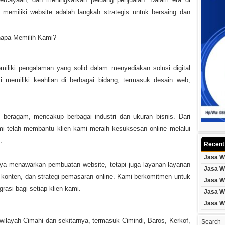
memiliki website adalah langkah strategis untuk bersaing dan
napa Memilih Kami?
iliki pengalaman yang solid dalam menyediakan solusi digital
mi memiliki keahlian di berbagai bidang, termasuk desain web,
 beragam, mencakup berbagai industri dan ukuran bisnis. Dari
ami telah membantu klien kami meraih kesuksesan online melalui
.
Recent
Jasa W
ya menawarkan pembuatan website, tetapi juga layanan-layanan
Jasa W
konten, dan strategi pemasaran online. Kami berkomitmen untuk
Jasa W
rasi bagi setiap klien kami.
Jasa W
Jasa W
layah Cimahi dan sekitarnya, termasuk Cimindi, Baros, Kerkof,
Search