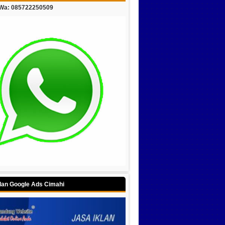
/Wa: 085722250509
klan Google Ads Cimahi