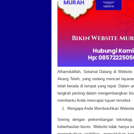
Alhamdulillah, Selamat Datang di Websit
Akang Teteh, yang sedang mencari layanan
telah berada di tempat yang tepat. Dalam 
langkah penting dalam mengembangkan bis
membantu Anda mencapai tujuan tersebut.
Mengapa Anda Membutuhkan Website 
Seiring dengan perkembangan teknologi,
keberhasilan bisnis. Website tidak hanya se
meningkatkan visibilitas, menciptakan k