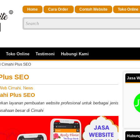
Home
Cara Order
Contoh Website
Toko Online
Toko Online
Testimoni
Hubungi Kami
i Cimahi Plus SEO
 Plus SEO
Jasa W
Web Cimahi
,
News
mahi Plus SEO
an layanan pembuatan website profesional untuk berbagai jenis
usahaan besar di Cimahi
Hubung