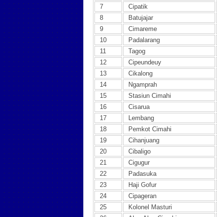
7
Cipatik
8
Batujajar
9
Cimareme
10
Padalarang
11
Tagog
12
Cipeundeuy
13
Cikalong
14
Ngamprah
15
Stasiun Cimahi
16
Cisarua
17
Lembang
18
Pemkot Cimahi
19
Cihanjuang
20
Cibaligo
21
Cigugur
22
Padasuka
23
Haji Gofur
24
Cipageran
25
Kolonel Masturi