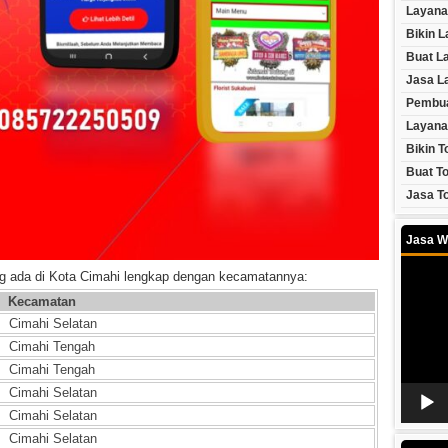
Layana
Bikin 
Buat L
Jasa L
Pembua
Layana
Bikin T
Buat To
Jasa To
Jasa W
Video
ng ada di Kota Cimahi lengkap dengan kecamatannya:
Player
Kecamatan
Cimahi Selatan
Cimahi Tengah
Cimahi Tengah
Cimahi Selatan
Cimahi Selatan
Cimahi Selatan