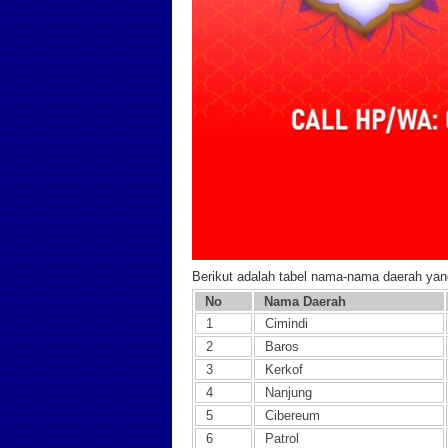
Berikut adalah tabel nama-nama daerah ya
No
Nama Daerah
1
Cimindi
2
Baros
3
Kerkof
4
Nanjung
5
Cibereum
6
Patrol