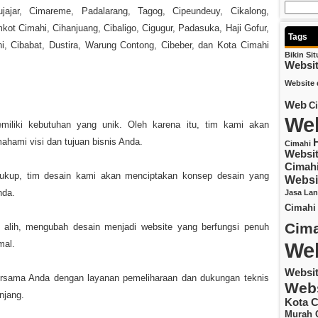
ujajar, Cimareme, Padalarang, Tagog, Cipeundeuy, Cikalong,
ot Cimahi, Cihanjuang, Cibaligo, Cigugur, Padasuka, Haji Gofur,
Tags
hi, Cibabat, Dustira, Warung Contong, Cibeber, dan Kota Cimahi
Bikin Si
Websi
Website 
Web
C
Web
iliki kebutuhan yang unik. Oleh karena itu, tim kami akan
hami visi dan tujuan bisnis Anda.
Cimahi
Websit
Cimah
kup, tim desain kami akan menciptakan konsep desain yang
Websi
nda.
Jasa La
Cimahi
Cima
lih, mengubah desain menjadi website yang berfungsi penuh
Web
mal.
Websi
bersama Anda dengan layanan pemeliharaan dan dukungan teknis
Webs
njang.
Kota C
Murah 