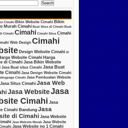
Search
Bikin
Bikin Website Cimahi
tus Cimahi
te Murah Cimahi
Buat Situs di Cimahi
Buat
Cimahi
Cimahi
di Cimahi
Cimahi Situs
Cimahi
imahi Web Design
site
Design Website Cimahi
di
Harga Website Cimahi
Harga
e di Cimahi
Jasa Bikin Website
Jasa Buat
i
Jasa Buat situs Cimahi
te Cimahi
Jasa Design Website Cimahi
Jasa Pembuatan Website
ndingpage Cimahi
Jasa Web
Jasa Situs Cimahi
Jasa
Jasa Website
hi
site Cimahi
Jasa
Jasa
te Cimahi Bandung
ite di Cimahi
Jasa Website
imahi
Jasa Website
Jasa Website Murah
Jasa Website no 1 Cimahi
Cimahi