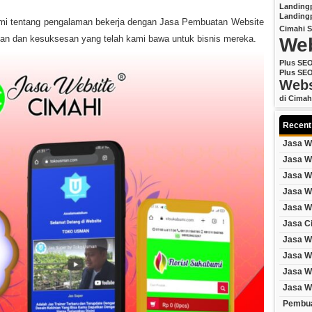
Landing
Landing
kami tentang pengalaman bekerja dengan Jasa Pembuatan Website
Cimahi
S
an dan kesuksesan yang telah kami bawa untuk bisnis mereka.
Web
Plus SE
Plus SE
Webs
di Cimah
Recent
Jasa W
Jasa W
Jasa W
Jasa W
Jasa W
Jasa C
Jasa W
Jasa W
Jasa W
Jasa W
Pembua