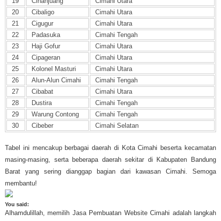
19
Cihanjuang
Cimahi Utara
20
Cibaligo
Cimahi Utara
21
Cigugur
Cimahi Utara
22
Padasuka
Cimahi Tengah
23
Haji Gofur
Cimahi Utara
24
Cipageran
Cimahi Utara
25
Kolonel Masturi
Cimahi Utara
26
Alun-Alun Cimahi
Cimahi Tengah
27
Cibabat
Cimahi Utara
28
Dustira
Cimahi Tengah
29
Warung Contong
Cimahi Tengah
30
Cibeber
Cimahi Selatan
Tabel ini mencakup berbagai daerah di Kota Cimahi beserta kecamatan
masing-masing, serta beberapa daerah sekitar di Kabupaten Bandung
Barat yang sering dianggap bagian dari kawasan Cimahi. Semoga
membantu!
You said:
Alhamdulillah, memilih Jasa Pembuatan Website Cimahi adalah langkah