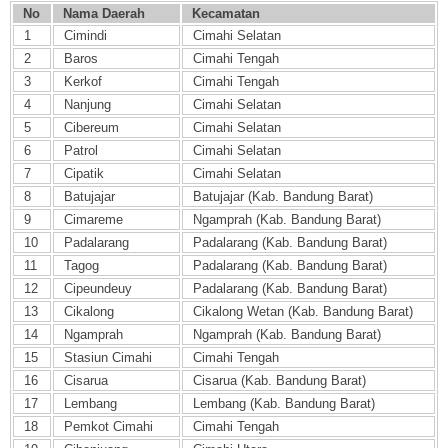
No
Nama Daerah
Kecamatan
1
Cimindi
Cimahi Selatan
2
Baros
Cimahi Tengah
3
Kerkof
Cimahi Tengah
4
Nanjung
Cimahi Selatan
5
Cibereum
Cimahi Selatan
6
Patrol
Cimahi Selatan
7
Cipatik
Cimahi Selatan
8
Batujajar
Batujajar (Kab. Bandung Barat)
9
Cimareme
Ngamprah (Kab. Bandung Barat)
10
Padalarang
Padalarang (Kab. Bandung Barat)
11
Tagog
Padalarang (Kab. Bandung Barat)
12
Cipeundeuy
Padalarang (Kab. Bandung Barat)
13
Cikalong
Cikalong Wetan (Kab. Bandung Barat)
14
Ngamprah
Ngamprah (Kab. Bandung Barat)
15
Stasiun Cimahi
Cimahi Tengah
16
Cisarua
Cisarua (Kab. Bandung Barat)
17
Lembang
Lembang (Kab. Bandung Barat)
18
Pemkot Cimahi
Cimahi Tengah