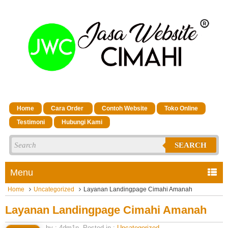
Home
Cara Order
Contoh Website
Toko Online
Testimoni
Hubungi Kami
SEARCH
Menu
Home
Uncategorized
Layanan Landingpage Cimahi Amanah
Layanan Landingpage Cimahi Amanah
by : 4dm1n. Posted in :
Uncategorized