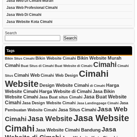
Jasa Web Di Cimahi Murah
Jasa Web Profesional Cimahi
Jasa Web Di Cimahi
Jasa Website Kota Cimahi
Search
Search
Tags
Bikin Website Murah
Bikin Website Cimahi
Bikin Situs Cimahi
Cimahi
Cimahi
Buat Situs di Cimahi
Buat Website di Cimahi
Cimahi
Cimahi
Cimahi Web
Cimahi Web Design
Situs
Website
Design Website Cimahi
Harga
di Cimahi
Website Cimahi
Harga Website di Cimahi
Jasa Bikin
Jasa Buat Website
Website Cimahi
Jasa Buat situs Cimahi
Cimahi
Jasa Design Website Cimahi
Jasa
Jasa Landingpage Cimahi
Jasa Web
Jasa Situs Cimahi
Pembuatan Website Cimahi
Jasa Website
Jasa Website
Cimahi
Cimahi
Jasa
Jasa Website Cimahi Bandung