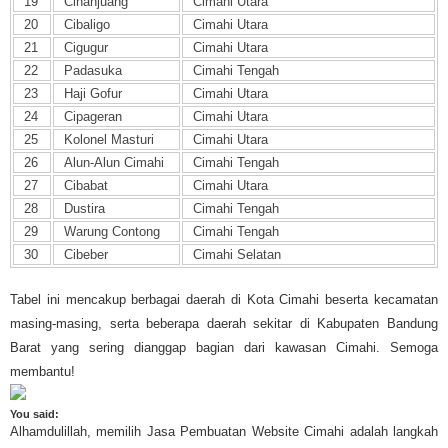
19
Cihanjuang
Cimahi Utara
20
Cibaligo
Cimahi Utara
21
Cigugur
Cimahi Utara
22
Padasuka
Cimahi Tengah
23
Haji Gofur
Cimahi Utara
24
Cipageran
Cimahi Utara
25
Kolonel Masturi
Cimahi Utara
26
Alun-Alun Cimahi
Cimahi Tengah
27
Cibabat
Cimahi Utara
28
Dustira
Cimahi Tengah
29
Warung Contong
Cimahi Tengah
30
Cibeber
Cimahi Selatan
Tabel ini mencakup berbagai daerah di Kota Cimahi beserta kecamatan
masing-masing, serta beberapa daerah sekitar di Kabupaten Bandung
Barat yang sering dianggap bagian dari kawasan Cimahi. Semoga
membantu!
You said:
Alhamdulillah, memilih Jasa Pembuatan Website Cimahi adalah langkah