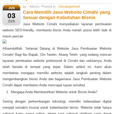
by : 4dm1n. Posted in :
Uncategorized
JUN
Cara Memilih Jasa Website Cimahi yang
03
Sesuai dengan Kebutuhan Bisnis
2026
Jasa Website Cimahi menyediakan layanan pembuatan
website SEO-friendly, membantu bisnis Anda meraih posisi lebih baik di
mesin pencari
Alhamdulillah, Selamat Datang di Website Jasa Pembuatan Website
Cimahi! Bagi Ibu Bapak, Om Tanten, Akang Teteh, yang sedang mencari
layanan pembuatan website profesional di Cimahi dan sekitarnya, Anda
telah berada di tempat yang tepat. Dalam artikel ini, kami akan
membahas mengapa memiliki website adalah langkah penting dalam
mengembangkan bisnis Anda dan bagaimana Jasa Pembuatan Website
Cimahi dapat membantu Anda mencapai tujuan tersebut.
Mengapa Anda Membutuhkan Website untuk Bisnis Anda?
Seiring dengan perkembangan teknologi, memiliki keberadaan digital
menjadi semakin krusial untuk keberhasilan bisnis. Website tidak hanya
sebagai kartu nama online, tetapi juga sebagai platform yang dapat