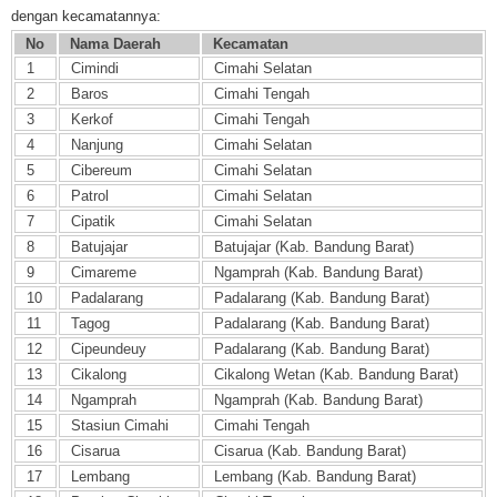
dengan kecamatannya:
No
Nama Daerah
Kecamatan
1
Cimindi
Cimahi Selatan
2
Baros
Cimahi Tengah
3
Kerkof
Cimahi Tengah
4
Nanjung
Cimahi Selatan
5
Cibereum
Cimahi Selatan
6
Patrol
Cimahi Selatan
7
Cipatik
Cimahi Selatan
8
Batujajar
Batujajar (Kab. Bandung Barat)
9
Cimareme
Ngamprah (Kab. Bandung Barat)
10
Padalarang
Padalarang (Kab. Bandung Barat)
11
Tagog
Padalarang (Kab. Bandung Barat)
12
Cipeundeuy
Padalarang (Kab. Bandung Barat)
13
Cikalong
Cikalong Wetan (Kab. Bandung Barat)
14
Ngamprah
Ngamprah (Kab. Bandung Barat)
15
Stasiun Cimahi
Cimahi Tengah
16
Cisarua
Cisarua (Kab. Bandung Barat)
17
Lembang
Lembang (Kab. Bandung Barat)