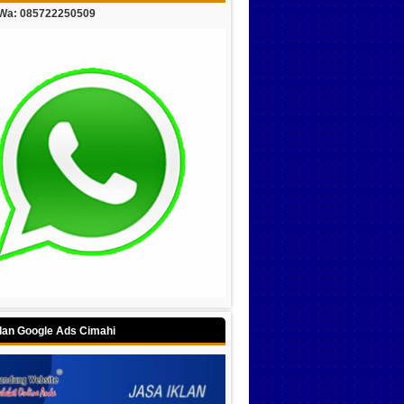
/Wa: 085722250509
klan Google Ads Cimahi