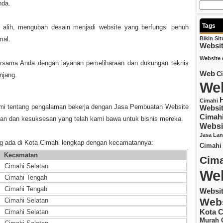
nda.
Tags
lih, mengubah desain menjadi website yang berfungsi penuh
mal.
Bikin Si
Websi
Website 
bersama Anda dengan layanan pemeliharaan dan dukungan teknis
Web
C
njang.
Web
Cimahi
kami tentang pengalaman bekerja dengan Jasa Pembuatan Website
Websit
Cimah
an dan kesuksesan yang telah kami bawa untuk bisnis mereka.
Websi
Jasa La
ng ada di Kota Cimahi lengkap dengan kecamatannya:
Cimahi
Kecamatan
Cima
Cimahi Selatan
Web
Cimahi Tengah
Cimahi Tengah
Websi
Webs
Cimahi Selatan
Cimahi Selatan
Kota C
Murah 