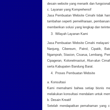
desain website yang menarik dan fungsional
c. Layanan yang Komprehensif
Jasa Pembuatan Website Cimahi tidak han
tambahan seperti pemeliharaan, pembaruan 
memberikan solusi yang lengkap dan terinteg
Wilayah Layanan Kami
Jasa Pembuatan Website Cimahi melayani wi
Nanjung, Cibereum, Patrol, Cipatik, Bat
Ngamprah, Stasion, Cisarua, Lembang, Pemk
Cipageran, Kolonelmasturi, Alun-alun Cima
serta Kabupaten Bandung Barat.
Proses Pembuatan Website
a. Konsultasi
Kami memahami bahwa setiap bisnis mem
melakukan konsultasi mendalam untuk mema
b. Desain Kreatif
Setelah mendapatkan pemahaman yang cu