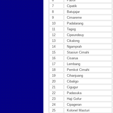
6
Patrol
7
Cipatik
8
Batujajar
9
Cimareme
10
Padalarang
11
Tagog
12
Cipeundeuy
13
Cikalong
14
Ngamprah
15
Stasiun Cimahi
16
Cisarua
17
Lembang
18
Pemkot Cimahi
19
Cihanjuang
20
Cibaligo
21
Cigugur
22
Padasuka
23
Haji Gofur
24
Cipageran
25
Kolonel Masturi