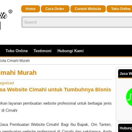
Home
Cara Order
Contoh Website
Toko Online
Toko Online
Testimoni
Hubungi Kami
Kota Cimahi Murah
imahi Murah
Jasa W
egorized
sa Website Cimahi untuk Tumbuhnya Bisnis
an layanan pembuatan website profesional untuk berbagai jenis
 di Cimahi
e Jasa Pembuatan Website Cimahi! Bagi Ibu Bapak, Om Tanten,
Hubung
 pembuatan website profesional di Cimahi dan sekitarnya, Anda