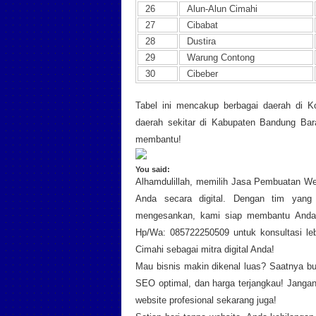
26
Alun-Alun Cimahi
27
Cibabat
28
Dustira
29
Warung Contong
30
Cibeber
Tabel ini mencakup berbagai daerah di K
daerah sekitar di Kabupaten Bandung Bar
membantu!
You said:
Alhamdulillah, memilih Jasa Pembuatan We
Anda secara digital. Dengan tim yang 
mengesankan, kami siap membantu Anda m
Hp/Wa: 085722250509 untuk konsultasi leb
Cimahi sebagai mitra digital Anda!
Mau bisnis makin dikenal luas? Saatnya b
SEO optimal, dan harga terjangkau! Jangan
website profesional sekarang juga!