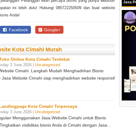
n pelanggan! Pelanggan lebih percaya bisnis yang punya website!
Jasa Po
atan ini lebih dulu! Hubungi 085722250509 dan buat website
bisnis Anda!
Facebook
Google+
bsite Kota Cimahi Murah
Toko Online Kota Cimahi Terdekat
sday 3 June 2026 |
Uncategorized
Website Cimahi: Langkah Mudah Menghadirkan Bisnis
e Jasa Website Cimahi siap menghadirkan website responsif
Landingpage Kota Cimahi Terpercaya
sday 3 June 2026 |
Uncategorized
gulan Menggunakan Jasa Website Cimahi untuk Bisnis
Tingkatkan visibilitas bisnis Anda di Cimahi dengan Jasa…