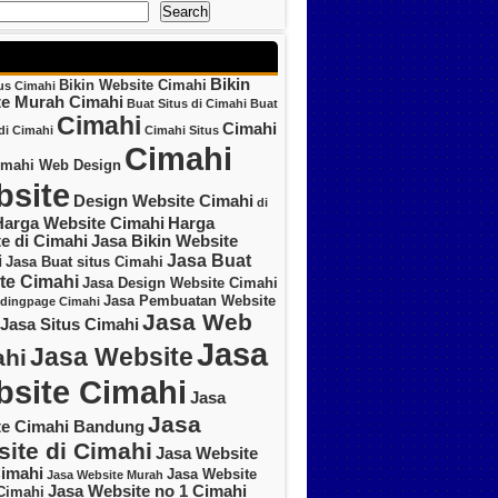
Search
Bikin
Bikin Website Cimahi
tus Cimahi
te Murah Cimahi
Buat Situs di Cimahi
Buat
Cimahi
Cimahi
di Cimahi
Cimahi Situs
Cimahi
imahi Web Design
site
Design Website Cimahi
di
Harga Website Cimahi
Harga
e di Cimahi
Jasa Bikin Website
Jasa Buat
i
Jasa Buat situs Cimahi
te Cimahi
Jasa Design Website Cimahi
Jasa Pembuatan Website
ndingpage Cimahi
Jasa Web
Jasa Situs Cimahi
Jasa
Jasa Website
hi
site Cimahi
Jasa
Jasa
te Cimahi Bandung
ite di Cimahi
Jasa Website
imahi
Jasa Website
Jasa Website Murah
Jasa Website no 1 Cimahi
Cimahi