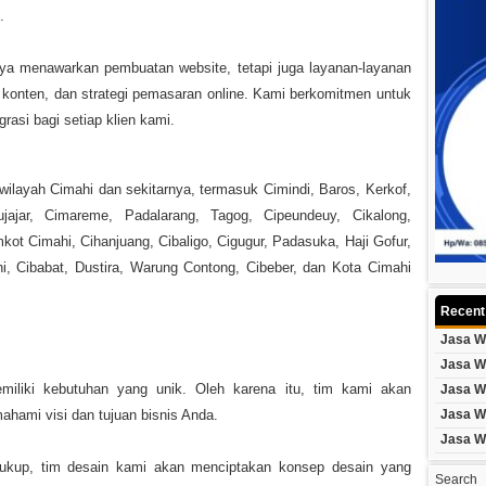
.
ya menawarkan pembuatan website, tetapi juga layanan-layanan
konten, dan strategi pemasaran online. Kami berkomitmen untuk
rasi bagi setiap klien kami.
layah Cimahi dan sekitarnya, termasuk Cimindi, Baros, Kerkof,
ujajar, Cimareme, Padalarang, Tagog, Cipeundeuy, Cikalong,
ot Cimahi, Cihanjuang, Cibaligo, Cigugur, Padasuka, Haji Gofur,
hi, Cibabat, Dustira, Warung Contong, Cibeber, dan Kota Cimahi
Recent
Jasa W
Jasa W
iliki kebutuhan yang unik. Oleh karena itu, tim kami akan
Jasa W
hami visi dan tujuan bisnis Anda.
Jasa W
Jasa W
kup, tim desain kami akan menciptakan konsep desain yang
Search