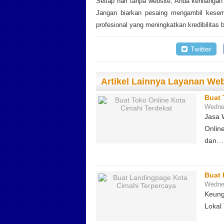
Setiap hari tanpa website, Anda kehilanga
Jangan biarkan pesaing mengambil kesemp
profesional yang meningkatkan kredibilitas 
Twitter
Artikel Lainnya Layanan We
Buat 
Wedne
Jasa 
Onlin
dan…
Buat 
Wedne
Keung
Lokal 