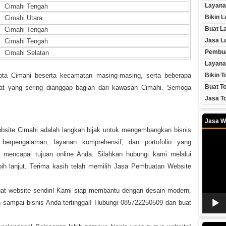
Layana
Cimahi Tengah
Bikin 
Cimahi Utara
Buat L
Cimahi Tengah
Jasa L
Cimahi Tengah
Pembua
Cimahi Selatan
Layana
ota Cimahi beserta kecamatan masing-masing, serta beberapa
Bikin T
Buat To
at yang sering dianggap bagian dari kawasan Cimahi. Semoga
Jasa To
Jasa W
bsite Cimahi adalah langkah bijak untuk mengembangkan bisnis
Video
Player
berpengalaman, layanan komprehensif, dan portofolio yang
encapai tujuan online Anda. Silahkan hubungi kami melalui
ih lanjut. Terima kasih telah memilih Jasa Pembuatan Website
uat website sendiri! Kami siap membantu dengan desain modern,
 sampai bisnis Anda tertinggal! Hubungi 085722250509 dan buat