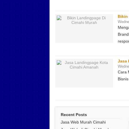
Bikin
Wedne
Menga
Brand
respo
Jasa 
Wedne
Cara 
Bisnis
Recent Posts
Jasa Web Murah Cimahi