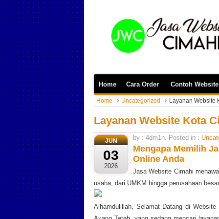
Home
Cara Order
Contoh Website
Home
Uncategorized
Layanan Website 
Layanan Website Kota C
by : 4dm1n. Posted in :
Uncat
JUN
Mengapa Memilih Ja
03
Online Anda
2026
Jasa Website Cimahi menawark
usaha, dari UMKM hingga perusahaan besar
Alhamdulillah, Selamat Datang di Websit
Akang Teteh, yang sedang mencari layanan