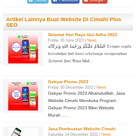
Artikel Lainnya Buat Website Di Cimahi Plus
SEO
Selamat Hari Raya Idul Adha 2023
Friday 30 June 2023 |
News
السَّلاَمُ عَلَيْكُمْ وَرَحْمَةُ اللهِ وَبَرَكَاتُه 𝔇𝔢𝔫𝔤𝔞𝔫 𝔰𝔢𝔤𝔞𝔩𝔞
𝔨𝔢𝔯𝔢𝔫𝔡𝔞𝔥𝔞𝔫 𝔥𝔞𝔱𝔦 𝔨𝔞𝔪𝔦 𝔰𝔢𝔨𝔢𝔩𝔲𝔞𝔯𝔤𝔞 𝔪𝔢𝔫𝔤𝔲𝔠𝔞𝔭𝔨𝔞𝔫
𝔖𝔢𝔩𝔞𝔪𝔞𝔱 ℌ𝔞𝔯𝔦 ℜ𝔞𝔶𝔞 Idul…
Gebyar Promo 2023
Friday 30 December 2022 |
News
Gebyar Promo 2023 Alhamdulillah, Jasa
Website Cimahi Membuka Program :
Gebyar Promo 2023 Bikin Website
Murah……
Jasa Pembuatan Website Cimahi
Saturday 24 December 2022 |
News