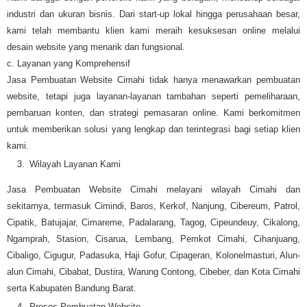
industri dan ukuran bisnis. Dari start-up lokal hingga perusahaan besar,
kami telah membantu klien kami meraih kesuksesan online melalui
desain website yang menarik dan fungsional.
c. Layanan yang Komprehensif
Jasa Pembuatan Website Cimahi tidak hanya menawarkan pembuatan
website, tetapi juga layanan-layanan tambahan seperti pemeliharaan,
pembaruan konten, dan strategi pemasaran online. Kami berkomitmen
untuk memberikan solusi yang lengkap dan terintegrasi bagi setiap klien
kami.
Wilayah Layanan Kami
Jasa Pembuatan Website Cimahi melayani wilayah Cimahi dan
sekitarnya, termasuk Cimindi, Baros, Kerkof, Nanjung, Cibereum, Patrol,
Cipatik, Batujajar, Cimareme, Padalarang, Tagog, Cipeundeuy, Cikalong,
Ngamprah, Stasion, Cisarua, Lembang, Pemkot Cimahi, Cihanjuang,
Cibaligo, Cigugur, Padasuka, Haji Gofur, Cipageran, Kolonelmasturi, Alun-
alun Cimahi, Cibabat, Dustira, Warung Contong, Cibeber, dan Kota Cimahi
serta Kabupaten Bandung Barat.
Proses Pembuatan Website