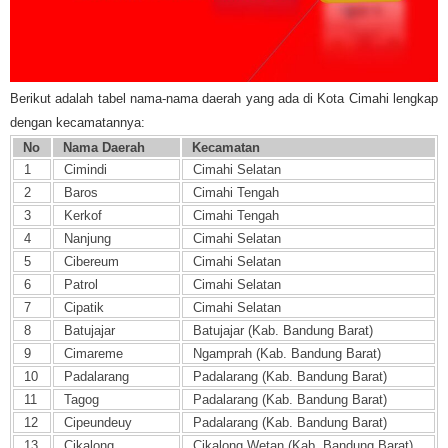
Berikut adalah tabel nama-nama daerah yang ada di Kota Cimahi lengkap
dengan kecamatannya:
No
Nama Daerah
Kecamatan
1
Cimindi
Cimahi Selatan
2
Baros
Cimahi Tengah
3
Kerkof
Cimahi Tengah
4
Nanjung
Cimahi Selatan
5
Cibereum
Cimahi Selatan
6
Patrol
Cimahi Selatan
7
Cipatik
Cimahi Selatan
8
Batujajar
Batujajar (Kab. Bandung Barat)
9
Cimareme
Ngamprah (Kab. Bandung Barat)
10
Padalarang
Padalarang (Kab. Bandung Barat)
11
Tagog
Padalarang (Kab. Bandung Barat)
12
Cipeundeuy
Padalarang (Kab. Bandung Barat)
13
Cikalong
Cikalong Wetan (Kab. Bandung Barat)