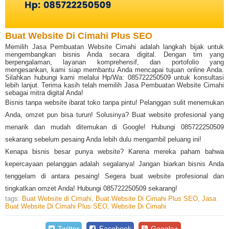
Buat Website Di Cimahi Plus SEO
Memilih Jasa Pembuatan Website Cimahi adalah langkah bijak untuk
mengembangkan bisnis Anda secara digital. Dengan tim yang
berpengalaman, layanan komprehensif, dan portofolio yang
mengesankan, kami siap membantu Anda mencapai tujuan online Anda.
Silahkan hubungi kami melalui Hp/Wa: 085722250509 untuk konsultasi
lebih lanjut. Terima kasih telah memilih Jasa Pembuatan Website Cimahi
sebagai mitra digital Anda!
Bisnis tanpa website ibarat toko tanpa pintu! Pelanggan sulit menemukan
Anda, omzet pun bisa turun! Solusinya? Buat website profesional yang
menarik dan mudah ditemukan di Google! Hubungi 085722250509
sekarang sebelum pesaing Anda lebih dulu mengambil peluang ini!
Kenapa bisnis besar punya website? Karena mereka paham bahwa
kepercayaan pelanggan adalah segalanya! Jangan biarkan bisnis Anda
tenggelam di antara pesaing! Segera buat website profesional dan
tingkatkan omzet Anda! Hubungi 085722250509 sekarang!
tags:
Buat Website di Cimahi
,
Buat Website Di Cimahi Plus SEO
,
Jasa
Buat Website Di Cimahi Plus SEO
,
Website Di Cimahi
Twitter
Facebook
Google+